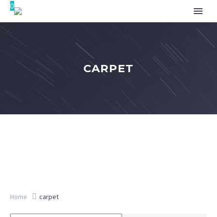
0
CARPET
Home
carpet