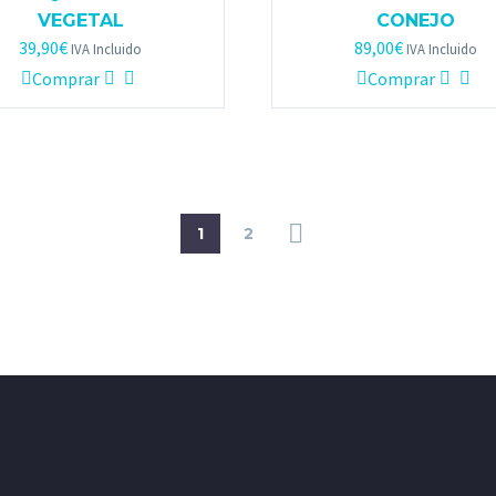
VEGETAL
CONEJO
39,90
€
89,00
€
IVA Incluido
IVA Incluido
Comprar
Comprar
1
2