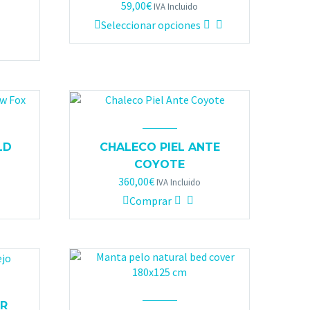
59,00
€
IVA Incluido
Este
Seleccionar opciones
producto
tiene
múltiples
variantes.
Las
opciones
se
pueden
LD
CHALECO PIEL ANTE
elegir
COYOTE
en
360,00
€
IVA Incluido
la
Comprar
página
de
producto
R