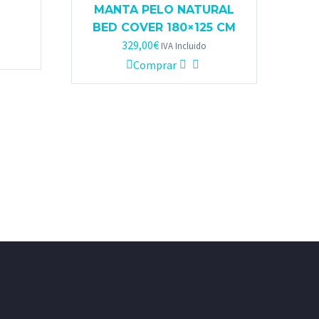
MANTA PELO NATURAL
BED COVER 180×125 CM
329,00
€
IVA Incluido
Comprar