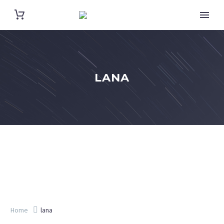
LANA
Home
lana