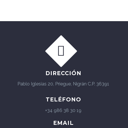


DIRECCIÓN
Pablo Iglesias 20, Priegue, Nigrán C.P. 36391
TELÉFONO
+34 986 38 30 19
EMAIL