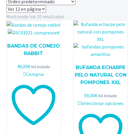
Mostrando los 10 resultados
BANDAS DE CONEJO
RABBIT
49,00
€
IVA Incluido
BUFANDA ECHARPE
Comprar
PELO NATURAL CON
POMPONES XXL
59,00
€
IVA Incluido
Este
Seleccionar opciones
prod
tiene
múlt
varia