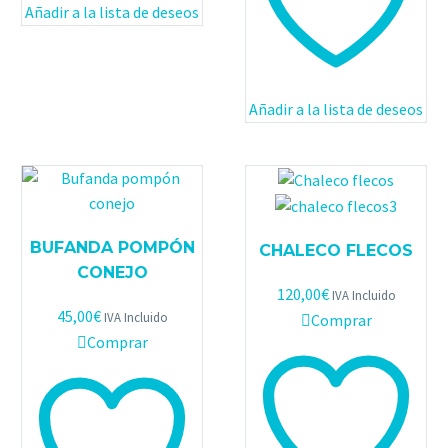
Añadir a la lista de deseos
Las
opci
se
pued
Añadir a la lista de deseos
elegi
en
la
pági
de
prod
BUFANDA POMPÓN
CHALECO FLECOS
CONEJO
120,00
€
IVA Incluido
45,00
€
IVA Incluido
Comprar
Comprar