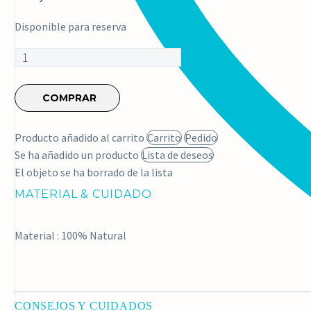
Disponible para reserva
Cuello
de
conejo
COMPRAR
tricolor
cantidad
Producto añadido al carrito
Carrito
Pedido
Se ha añadido un producto
Lista de deseos
El objeto se ha borrado de la lista
MATERIAL & CUIDADO
Material : 100% Natural
CONSEJOS Y CUIDADOS