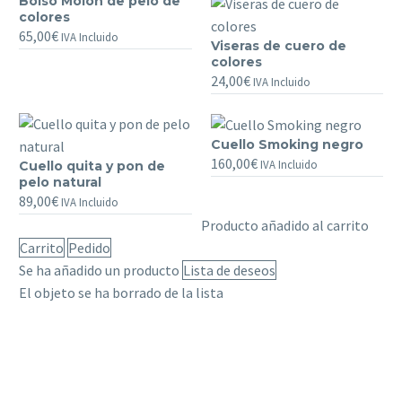
Bolso Molón de pelo de
Bolso
colores
Molón
65,00
€
IVA Incluido
Viseras de cuero de
de
Viseras
colores
pelo
de
24,00
€
IVA Incluido
de
cuero
colores
de
colores
Cuello Smoking negro
Cuello
160,00
€
IVA Incluido
Cuello quita y pon de
Cuello
Smoking
pelo natural
quita
negro
89,00
€
IVA Incluido
y
Producto añadido al carrito
pon
Carrito
Pedido
de
Se ha añadido un producto
Lista de deseos
pelo
El objeto se ha borrado de la lista
natural