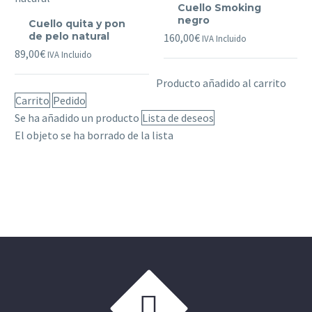
Cuello Smoking
Cuello
Smoking
negro
Cuello quita y pon
quita
negro
de pelo natural
160,00
€
IVA Incluido
y
89,00
€
IVA Incluido
pon
Producto añadido al carrito
de
Carrito
Pedido
pelo
Se ha añadido un producto
Lista de deseos
natural
El objeto se ha borrado de la lista

