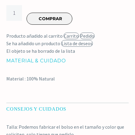
Bolso
Molón
COMPRAR
de
pelo
Producto añadido al carrito
Carrito
Pedido
de
Se ha añadido un producto
Lista de deseos
colores
El objeto se ha borrado de la lista
cantidad
MATERIAL & CUIDADO
Material : 100% Natural
CONSEJOS Y CUIDADOS
Talla: Podemos fabricar el bolso en el tamaño y color que
soliciten, solo tienen que pedirlo.