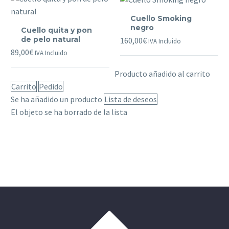
Cuello
Cuello Smoking
Cuello
Smoking
negro
Cuello quita y pon
quita
negro
de pelo natural
160,00
€
IVA Incluido
y
89,00
€
IVA Incluido
pon
Producto añadido al carrito
de
Carrito
Pedido
pelo
Se ha añadido un producto
Lista de deseos
natural
El objeto se ha borrado de la lista