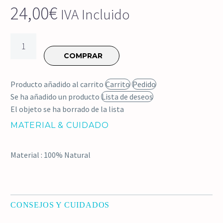
24,00
€
IVA Incluido
Viseras
de
COMPRAR
cuero
de
Producto añadido al carrito
Carrito
Pedido
colores
Se ha añadido un producto
Lista de deseos
cantidad
El objeto se ha borrado de la lista
MATERIAL & CUIDADO
Material : 100% Natural
CONSEJOS Y CUIDADOS