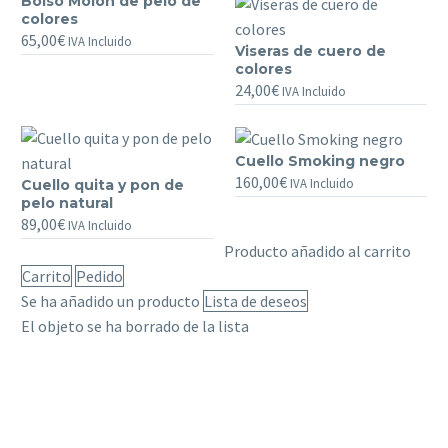
Bolso Molón de pelo de
Bolso
colores
Molón
65,00
€
IVA Incluido
Viseras de cuero de
de
Viseras
colores
pelo
de
24,00
€
IVA Incluido
de
cuero
colores
de
colores
Cuello Smoking negro
Cuello
160,00
€
IVA Incluido
Cuello quita y pon de
Cuello
Smoking
pelo natural
quita
negro
89,00
€
IVA Incluido
y
Producto añadido al carrito
pon
Carrito
Pedido
de
Se ha añadido un producto
Lista de deseos
pelo
El objeto se ha borrado de la lista
natural