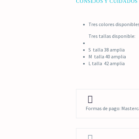
CONSEJOS Y CUIDADOS
Tres colores disponible
Tres tallas disponible:
S talla 38 amplia
M talla 40 amplia
L talla 42 amplia


Formas de pago: Masterca

