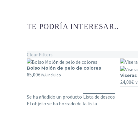
TE PODRÍA INTERESAR..
Clear Filters
Bolso
Bolso Molón de pelo de colores
65,00
€
Molón
IVA Incluido
Viseras
Viseras
de
24,00
€
de
IV
pelo
cuero
de
de
Se ha añadido un producto
Lista de deseos
colores
colores
El objeto se ha borrado de la lista