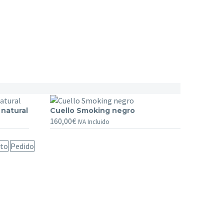
 natural
Cuello
Cuello Smoking negro
160,00
€
Smoking
IVA Incluido
negro
ito
Pedido