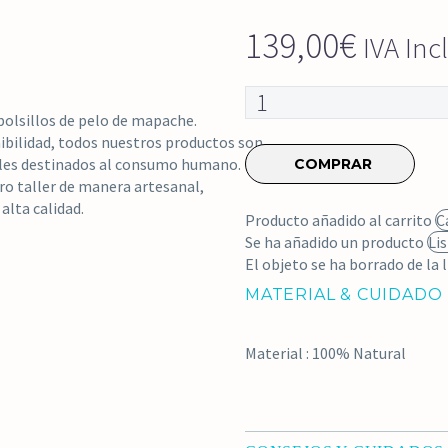
139,00
€
IVA Inc
Chaleco
de
 bolsillos de pelo de mapache.
piel
ibilidad, todos nuestros productos son
de
ales destinados al consumo humano.
COMPRAR
conejo
ro taller de manera artesanal,
natural
alta calidad.
Producto añadido al carrito
C
cantidad
Se ha añadido un producto
Li
El objeto se ha borrado de la l
MATERIAL & CUIDADO
Material : 100% Natural