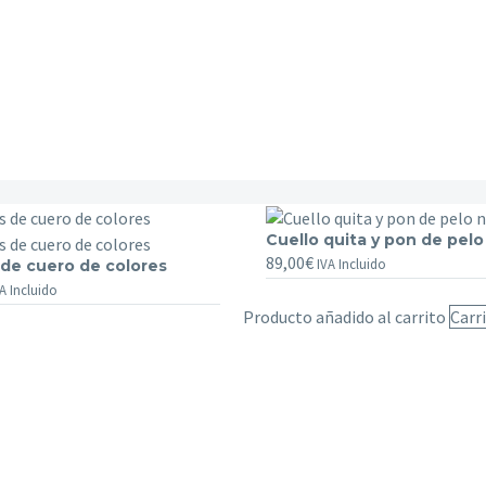
Cuello
Cuello quita y pon de pelo
89,00
€
quita
IVA Incluido
 de cuero de colores
y
A Incluido
pon
Producto añadido al carrito
Carr
de
pelo
natural