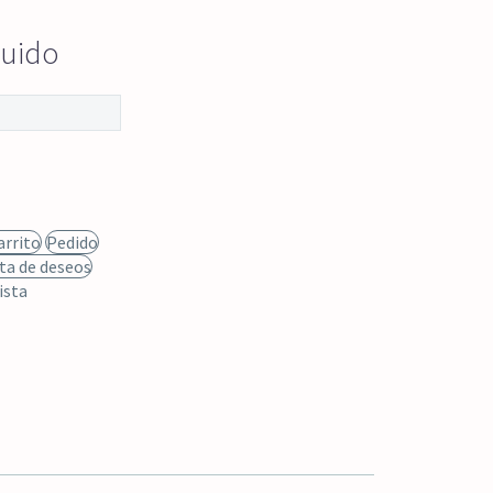
luido
arrito
Pedido
sta de deseos
ista