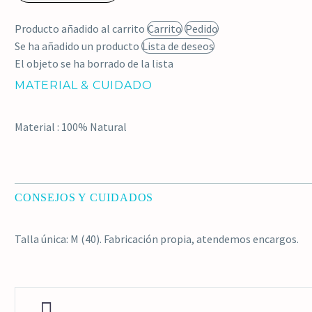
conejo
Producto añadido al carrito
Carrito
Pedido
negro
Se ha añadido un producto
Lista de deseos
cantidad
El objeto se ha borrado de la lista
MATERIAL & CUIDADO
Material : 100% Natural
CONSEJOS Y CUIDADOS
Talla única: M (40). Fabricación propia, atendemos encargos.

