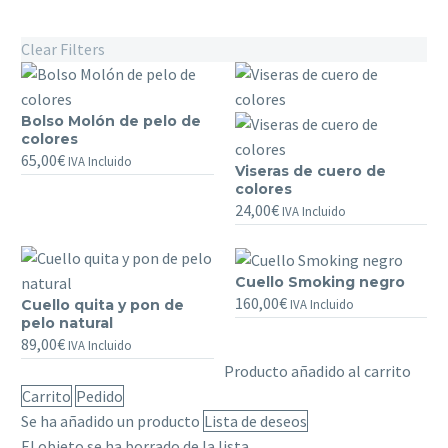
Clear Filters
Bolso Molón de pelo de
Bolso
colores
Molón
65,00
€
IVA Incluido
Viseras de cuero de
de
Viseras
colores
pelo
de
24,00
€
IVA Incluido
de
cuero
colores
de
colores
Cuello Smoking negro
Cuello
160,00
€
IVA Incluido
Cuello quita y pon de
Cuello
Smoking
pelo natural
quita
negro
89,00
€
IVA Incluido
y
Producto añadido al carrito
pon
Carrito
Pedido
de
Se ha añadido un producto
Lista de deseos
pelo
El objeto se ha borrado de la lista