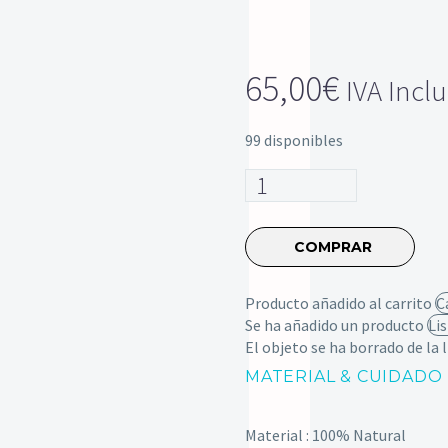
65,00
€
IVA Incl
99 disponibles
Cuello
smoking
piel
genuina
COMPRAR
cantidad
Producto añadido al carrito
C
Se ha añadido un producto
Li
El objeto se ha borrado de la l
MATERIAL & CUIDADO
Material : 100% Natural