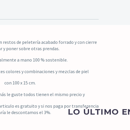
 restos de peletería acabado forrado y con cierre
ar y poner sobre otras prendas.
almente a mano 100 % sostenible.
tes colores y combinaciones y mezclas de piel
con 100 x 15 cm.
ás le guste todos tienen el mismo precio y
articulo es gratuito y si nos paga por transferencia
LO ÚLTIMO E
ría le descontamos el 3%.