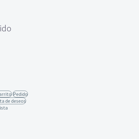
uido
arrito
Pedido
sta de deseos
ista