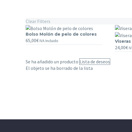
Clear Filters
Bolso
Bolso Molón de pelo de colores
65,00
€
Molón
IVA Incluido
Viseras
Viseras
de
24,00
€
de
IV
pelo
cuero
de
de
Se ha añadido un producto
Lista de deseos
colores
colores
El objeto se ha borrado de la lista