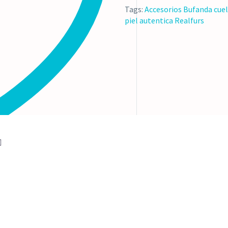
Tags:
Accesorios
Bufanda
cuel
piel autentica
Realfurs
e deseos