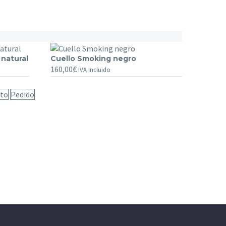
 natural
Cuello
Cuello Smoking negro
160,00
€
Smoking
IVA Incluido
negro
ito
Pedido