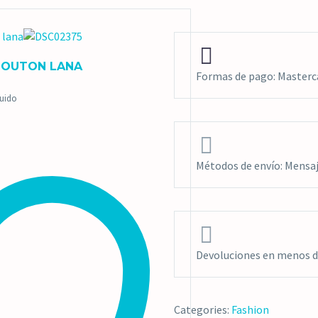


MOUTON LANA
Formas de pago: Masterca
luido


Métodos de envío: Mensaje


Devoluciones en menos de
Categories:
Fashion