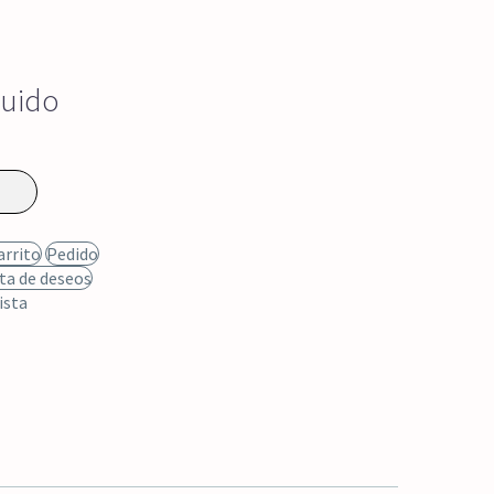
luido
arrito
Pedido
sta de deseos
ista