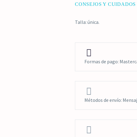
CONSEJOS Y CUIDADOS
Talla: única.


Formas de pago: Masterca


Métodos de envío: Mensaje

