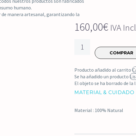
 todos nuestros productos son fabricados
consumo humano.
er de manera artesanal, garantizando la
160,00
€
IVA Inc
Cuello
Smoking
COMPRAR
Silver
cantidad
Producto añadido al carrito
C
Se ha añadido un producto
Li
El objeto se ha borrado de la l
MATERIAL & CUIDADO
Material : 100% Natural