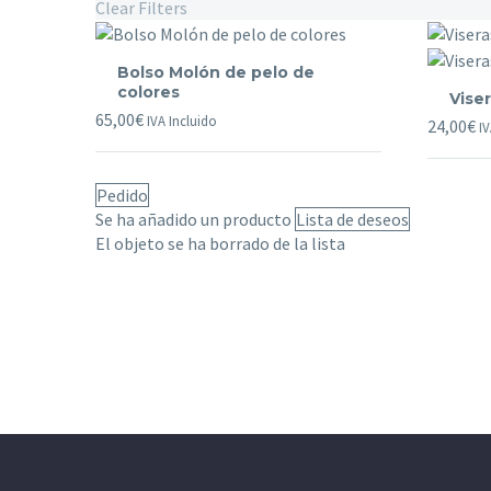
Clear Filters
Bolso
Bolso Molón de pelo de
Molón
Viseras
colores
Vise
de
de
65,00
€
IVA Incluido
24,00
€
pelo
IV
cuero
de
de
colores
colores
Pedido
Se ha añadido un producto
Lista de deseos
El objeto se ha borrado de la lista