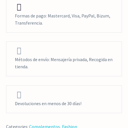


Formas de pago: Mastercard, Visa, PayPal, Bizum,
Transferencia.


Métodos de envío: Mensajería privada, Recogida en
tienda.


Devoluciones en menos de 30 días!
Categories:
Complementos
,
Fashion