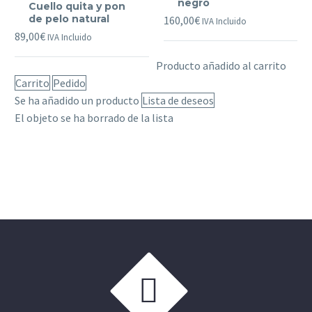
negro
Cuello quita y pon
quita
negro
de pelo natural
160,00
€
IVA Incluido
y
89,00
€
IVA Incluido
pon
Producto añadido al carrito
de
Carrito
Pedido
pelo
Se ha añadido un producto
Lista de deseos
natural
El objeto se ha borrado de la lista

