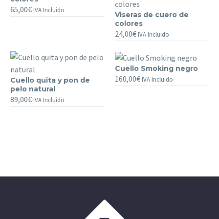
Molón
65,00
€
IVA Incluido
Viseras de cuero de
de
Viseras
colores
pelo
de
24,00
€
IVA Incluido
de
cuero
colores
de
colores
Cuello Smoking negro
Cuello
160,00
€
IVA Incluido
Cuello quita y pon de
Cuello
Smoking
pelo natural
quita
negro
89,00
€
IVA Incluido
y
pon
de
pelo
natural