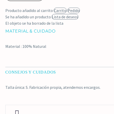
pelo
Producto añadido al carrito
Carrito
Pedido
PatchWork
Se ha añadido un producto
Lista de deseos
cantidad
El objeto se ha borrado de la lista
MATERIAL & CUIDADO
Material : 100% Natural
CONSEJOS Y CUIDADOS
Talla única: S. Fabricación propia, atendemos encargos.

