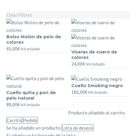
Clear Filters
Bolso Molón de pelo de
Bolso
colores
Molón
65,00
€
IVA Incluido
Viseras de cuero de
de
Viseras
colores
pelo
de
24,00
€
IVA Incluido
de
cuero
colores
de
colores
Cuello Smoking negro
Cuello
160,00
€
IVA Incluido
Cuello quita y pon de
Cuello
Smoking
pelo natural
quita
negro
89,00
€
IVA Incluido
y
Producto añadido al carrito
pon
Carrito
Pedido
de
Se ha añadido un producto
Lista de deseos
pelo
El objeto se ha borrado de la lista