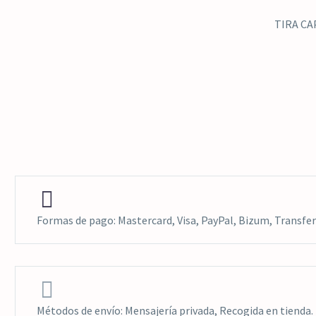
TIRA CAP


Formas de pago: Mastercard, Visa, PayPal, Bizum, Transfer


Métodos de envío: Mensajería privada, Recogida en tienda.