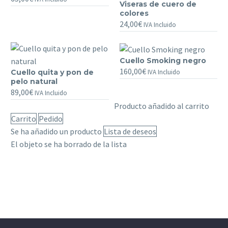
Viseras de cuero de
de
Viseras
colores
pelo
de
24,00
€
IVA Incluido
de
cuero
colores
de
colores
Cuello Smoking negro
Cuello
160,00
€
IVA Incluido
Cuello quita y pon de
Cuello
Smoking
pelo natural
quita
negro
89,00
€
IVA Incluido
y
Producto añadido al carrito
pon
Carrito
Pedido
de
Se ha añadido un producto
Lista de deseos
pelo
El objeto se ha borrado de la lista
natural