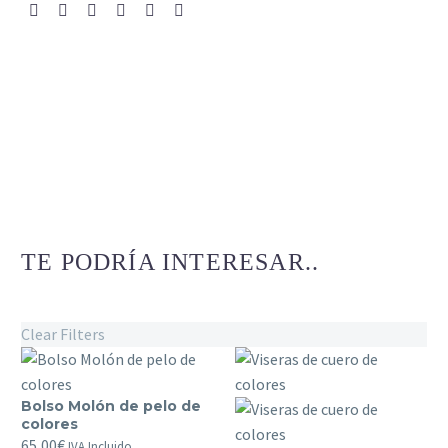
TE PODRÍA INTERESAR..
Clear Filters
Bolso Molón de pelo de
Bolso
colores
Molón
65,00
€
IVA Incluido