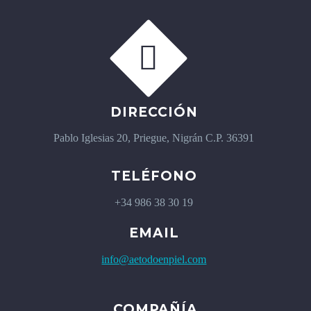


DIRECCIÓN
Pablo Iglesias 20, Priegue, Nigrán C.P. 36391
TELÉFONO
+34 986 38 30 19
EMAIL
info@aetodoenpiel.com
COMPAÑÍA