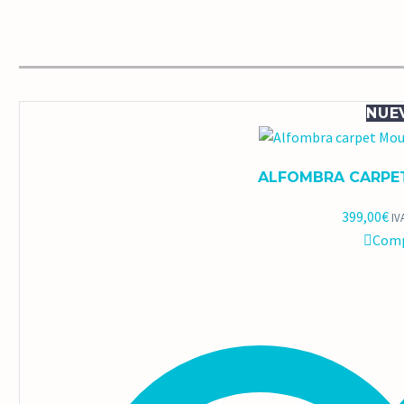
NUE
ALFOMBRA CARPE
399,00
€
IV
Comp